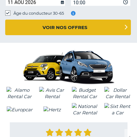
10:00
T
Âge du conducteur 30-65
VOIR NOS OFFRES
H