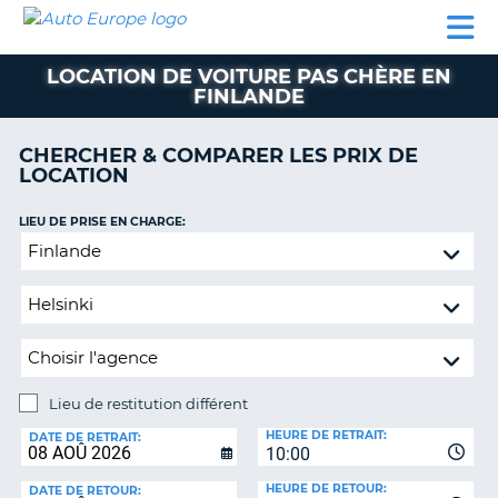
AUTO
LOCATION
LOCATION
CAMPING-
SUPPORT
EUROPE
DE
DE
PARTENAIRES
CAR
CLIENT
VOITURE
VOITURE
LOCATION DE VOITURE PAS CHÈRE EN
FINLANDE
CAMPING-
CAR
CHERCHER & COMPARER LES PRIX DE
PARTENAIRES
LOCATION
SUPPORT
ON
LIEU DE PRISE EN CHARGE:
CLIENT
Lieu
MON
de
COMPTE
restitution
différent
GÉRER
MA
RÉSERVATION
Lieu de restitution différent
FRANCE
LIEU
HEURE DE RETRAIT:
DE
DATE DE RETRAIT:
10:00
RESTITUTION:
HEURE DE RETOUR:
DATE DE RETOUR: