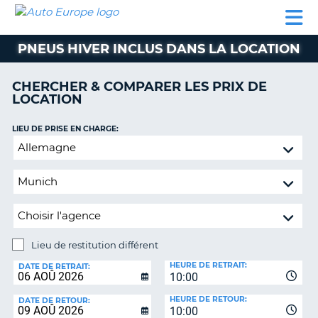
AUTO
LOCATION
LOCATION
CAMPING-
SUPPORT
EUROPE
DE
DE
PARTENAIRES
CAR
CLIENT
VOITURE
VOITURE
PNEUS HIVER INCLUS DANS LA LOCATION
CAMPING-
CAR
CHERCHER & COMPARER LES PRIX DE
LOCATION
PARTENAIRES
SUPPORT
LIEU DE PRISE EN CHARGE:
ON
CLIENT
Lieu
de
MON
restitution
COMPTE
différent
GÉRER
MA
RÉSERVATION
Lieu de restitution différent
LIEU
FRANCE
HEURE DE RETRAIT:
DE
DATE DE RETRAIT:
10:00
RESTITUTION:
HEURE DE RETOUR:
DATE DE RETOUR:
10:00