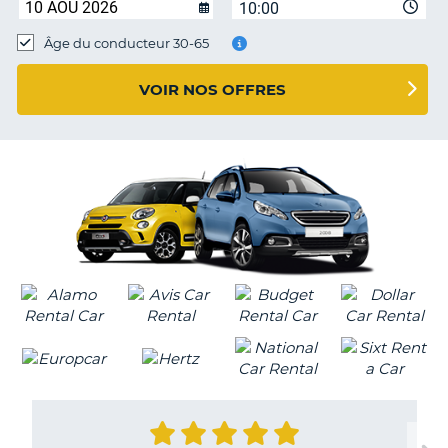
10:00
T
Âge du conducteur 30-65
VOIR NOS OFFRES
H