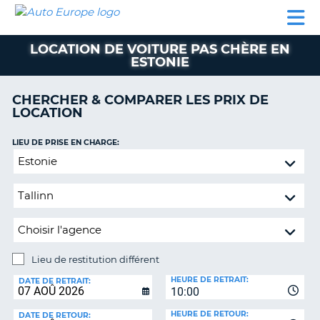
AUTO
LOCATION
LOCATION
CAMPING-
SUPPORT
EUROPE
DE
DE
PARTENAIRES
CAR
CLIENT
VOITURE
VOITURE
LOCATION DE VOITURE PAS CHÈRE EN
ESTONIE
CAMPING-
CAR
CHERCHER & COMPARER LES PRIX DE
PARTENAIRES
LOCATION
SUPPORT
ON
LIEU DE PRISE EN CHARGE:
CLIENT
Lieu
MON
de
COMPTE
restitution
différent
GÉRER
MA
RÉSERVATION
Lieu de restitution différent
FRANCE
LIEU
HEURE DE RETRAIT:
DE
DATE DE RETRAIT:
10:00
RESTITUTION:
HEURE DE RETOUR:
DATE DE RETOUR: