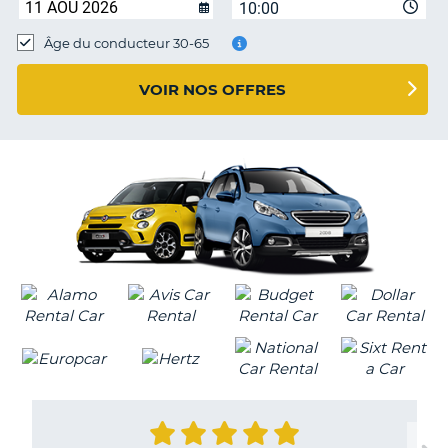
10:00
T
Âge du conducteur 30-65
VOIR NOS OFFRES
H