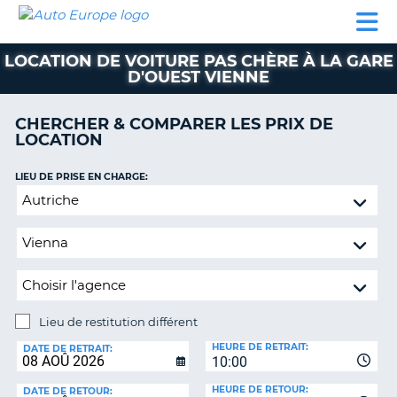
AUTO
LOCATION
LOCATION
CAMPING-
SUPPORT
EUROPE
DE
DE
PARTENAIRES
CAR
CLIENT
VOITURE
VOITURE
LOCATION DE VOITURE PAS CHÈRE À LA GARE
D'OUEST VIENNE
CAMPING-
CAR
CHERCHER & COMPARER LES PRIX DE
PARTENAIRES
LOCATION
SUPPORT
ON
LIEU DE PRISE EN CHARGE:
CLIENT
Lieu
MON
de
COMPTE
restitution
différent
GÉRER
MA
RÉSERVATION
Lieu de restitution différent
FRANCE
LIEU
HEURE DE RETRAIT:
DE
DATE DE RETRAIT:
10:00
RESTITUTION:
HEURE DE RETOUR:
DATE DE RETOUR: