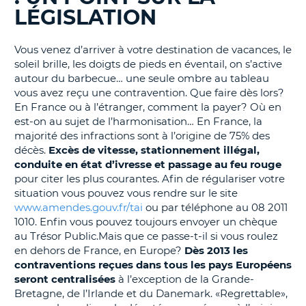
LÉGISLATION
T
Vous venez d’arriver à votre destination de vacances, le
soleil brille, les doigts de pieds en éventail, on s’active
autour du barbecue… une seule ombre au tableau
vous avez reçu une contravention. Que faire dès lors?
En France ou à l’étranger, comment la payer? Où en
est-on au sujet de l’harmonisation… En France, la
majorité des infractions sont à l’origine de 75% des
décès.
Excès de vitesse, stationnement illégal,
conduite en état d’ivresse et passage au feu rouge
pour citer les plus courantes. Afin de régulariser votre
situation vous pouvez vous rendre sur le site
www.amendes.gouv.fr/tai
ou par téléphone au 08 2011
1010. Enfin vous pouvez toujours envoyer un chèque
au Trésor Public.Mais que ce passe-t-il si vous roulez
en dehors de France, en Europe?
Dès 2013 les
contraventions reçues dans tous les pays Européens
seront centralisées
à l’exception de la Grande-
Bretagne, de l’Irlande et du Danemark. «Regrettable»,
H