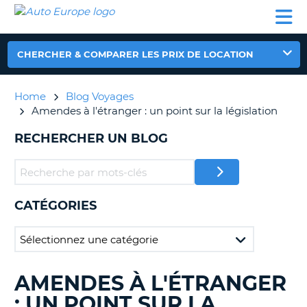
AUTO
LOCATION
LOCATION
CAMPING-
SUPPORT
EUROPE
DE
DE
PARTENAIRES
CAR
CLIENT
VOITURE
VOITURE
CHERCHER & COMPARER LES PRIX DE LOCATION
CAMPING-
CAR
Home
Blog Voyages
PARTENAIRES
Amendes à l'étranger : un point sur la législation
SUPPORT
ON
RECHERCHER UN BLOG
CLIENT
MON
COMPTE
GÉRER
CATÉGORIES
MA
RÉSERVATION
FRANCE
AMENDES À L'ÉTRANGER
RECHERCHER
DES
: UN POINT SUR LA
BLOGS......