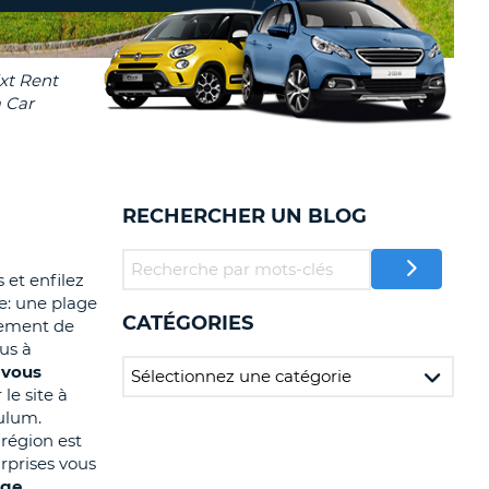
TION
NCES DE VOYAGES &
AFFILIÉS
TÈRES
U
CONNEXION
TÈRE
RECHERCHER UN BLOG
CULE
ALISER
 et enfilez
re: une plage
CATÉGORIES
TÈRE
ivement de
CULE
ous à
 vous
le site à
L
Tulum.
 région est
E
rprises vous
age,