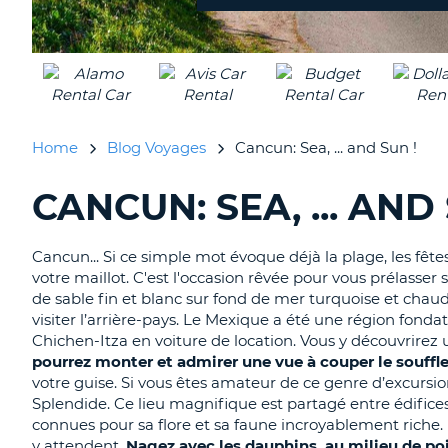
Home
Blog Voyages
Cancun: Sea, ... and Sun !
CANCUN: SEA, ... AND 
RECHERCHER
DES
BLOGS......
Cancun... Si ce simple mot évoque déjà la plage, les fêtes
votre maillot. C'est l'occasion rêvée pour vous prélasse
de sable fin et blanc sur fond de mer turquoise et chaud
visiter l’arrière-pays. Le Mexique a été une région fondat
Chichen-Itza en voiture de location. Vous y découvrirez
pourrez monter et admirer une vue à couper le souffl
votre guise. Si vous êtes amateur de ce genre d’excursio
Splendide. Ce lieu magnifique est partagé entre édifice
connues pour sa flore et sa faune incroyablement riche
y attendent.
Nagez avec les dauphins, au milieu de po