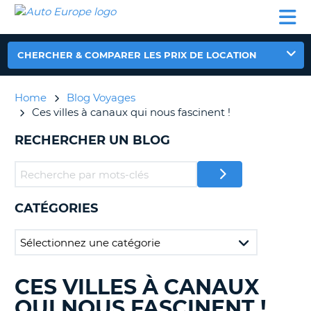
AUTO
LOCATION
LOCATION
CAMPING-
SUPPORT
EUROPE
DE
DE
PARTENAIRES
CAR
CLIENT
VOITURE
VOITURE
CHERCHER & COMPARER LES PRIX DE LOCATION
CAMPING-
CAR
Home
Blog Voyages
PARTENAIRES
Ces villes à canaux qui nous fascinent !
SUPPORT
ON
RECHERCHER UN BLOG
CLIENT
MON
COMPTE
GÉRER
CATÉGORIES
MA
RÉSERVATION
FRANCE
CES VILLES À CANAUX
RECHERCHER
DES
QUI NOUS FASCINENT !
BLOGS......