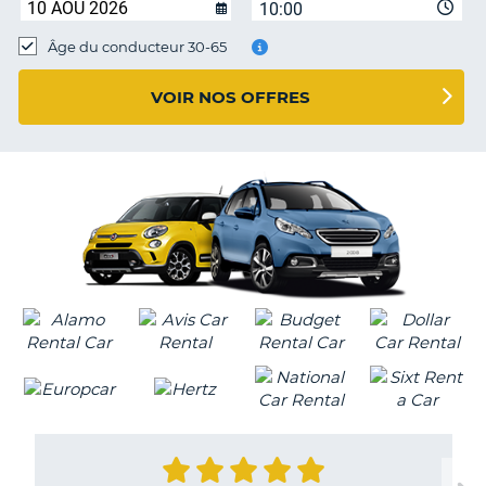
10:00
T
Âge du conducteur 30-65
VOIR NOS OFFRES
H