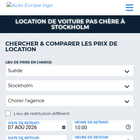
AUTO
LOCATION
LOCATION
CAMPING-
SUPPORT
EUROPE
DE
DE
PARTENAIRES
CAR
CLIENT
VOITURE
VOITURE
LOCATION DE VOITURE PAS CHÈRE À
STOCKHOLM
CAMPING-
CAR
CHERCHER & COMPARER LES PRIX DE
PARTENAIRES
LOCATION
SUPPORT
ON
LIEU DE PRISE EN CHARGE:
CLIENT
Lieu
MON
de
COMPTE
restitution
différent
GÉRER
MA
RÉSERVATION
Lieu de restitution différent
FRANCE
LIEU
HEURE DE RETRAIT:
DE
DATE DE RETRAIT:
10:00
RESTITUTION:
HEURE DE RETOUR:
DATE DE RETOUR: