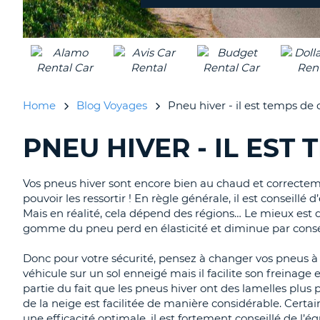
Home
Blog Voyages
Pneu hiver - il est temps de 
PNEU HIVER - IL EST
RECHERCHER
DES
BLOGS......
Vos pneus hiver sont encore bien au chaud et correcteme
pouvoir les ressortir ! En règle générale, il est conseil
Mais en réalité, cela dépend des régions… Le mieux est d
gomme du pneu perd en élasticité et diminue par consé
Donc pour votre sécurité, pensez à changer vos pneus à
véhicule sur un sol enneigé mais il facilite son freinag
partie du fait que les pneus hiver ont des lamelles plus 
de la neige est facilitée de manière considérable. Cert
une efficacité optimale, il est fortement conseillé de 