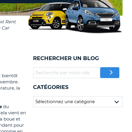
TION
NCES DE VOYAGES &
AFFILIÉS
TÈRES
U
CONNEXION
TÈRE
RECHERCHER UN BLOG
CULE
ALISER
 bientôt
novembre.
CATÉGORIES
TÈRE
ature, la
CULE
e
du
L
ela vient en
la boue et
E
endant pour
ys comme en