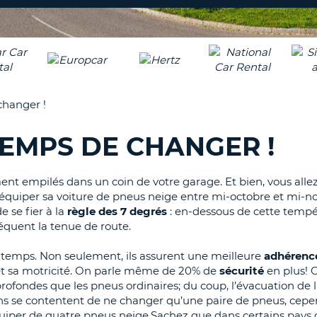
8-
VÉRIFICA
AGE
16
DU
CARAC
NOUVEA
AU
MOT
MOINS
DE
changer !
UN
PASSE
CARAC
 TEMPS DE CHANGER !
MAJUS
AU
MOINS
RÉINITI
nt empilés dans un coin de votre garage. Et bien, vous allez
LE
UN
lé d’équiper sa voiture de pneus neige entre mi-octobre et mi-
MOT
CARAC
e se fier à la
règle des 7 degrés
: en-dessous de cette tempér
DE
PASSE
MINUS
quent la tenue de route.
AU
 temps. Non seulement, ils assurent une meilleure
adhérenc
MOINS
CANCE
e et sa motricité. On parle même de 20% de
sécurité
en plus! C
UN
profondes que les pneus ordinaires; du coup, l’évacuation de 
CHIFFR
ains se contentent de ne changer qu’une paire de pneus, cep
AU
l’équiper de quatre pneus neige.Sachez que dans certains pa