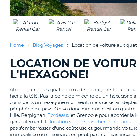
Home
Blog Voyages
Location de voiture aux quat
LOCATION DE VOITUR
RECHERCHER
DES
L'HEXAGONE!
BLOGS......
Ah que j'aime les quatre coins de l'hexagone. Pour la pei
hier à la télé. Pas la peine de m'écrire qu'un hexagone a 
coins dans un hexagone si on veut, mais ce serait déplai
périphérie du pays. On va donc dire que c'est au quatre p
Lille, Perpignan,
Bordeaux
et Grenoble pour aborder la
généralement, la
location voiture pas chere en France
, 
pas s'embarrasser d'une coûteuse et gourmande voiture à 
immobilisée ou si, veinard, on peut partir en vacances à c