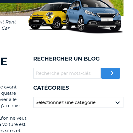
TION
NCES DE VOYAGES &
AFFILIÉS
TÈRES
U
CONNEXION
TÈRE
DE
RECHERCHER UN BLOG
CULE
ALISER
re avant-
CATÉGORIES
TÈRE
x quatre
CULE
ier à le
'ai choisi
L
qu'on ne veut
E
 voiture est
s sites et