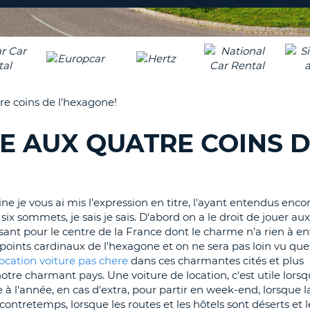
8-
VÉRIFICA
AGE
16
DU
CARAC
NOUVEA
AU
MOT
MOINS
DE
re coins de l'hexagone!
UN
PASSE
CARAC
E AUX QUATRE COINS 
MAJUS
AU
MOINS
RÉINITI
LE
UN
MOT
ne je vous ai mis l'expression en titre, l'ayant entendus enco
CARAC
DE
six sommets, je sais je sais. D'abord on a le droit de jouer au
PASSE
MINUS
sant pour le centre de la France dont le charme n'a rien à env
AU
oints cardinaux de l'hexagone et on ne sera pas loin vu que j
MOINS
CANCE
location voiture pas chere
dans ces charmantes cités et plus
UN
notre charmant pays. Une voiture de location, c'est utile lors
CHIFFR
l'année, en cas d'extra, pour partir en week-end, lorsque la
AU
ontretemps, lorsque les routes et les hôtels sont déserts et le