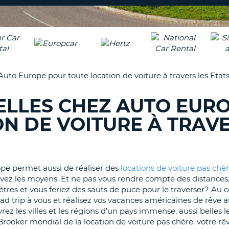
8-
VÉRIFICA
AGE
16
DU
CARAC
NOUVEA
AU
MOT
MOINS
DE
uto Europe pour toute location de voiture à travers les Etats
UN
PASSE
CARAC
ELLES CHEZ AUTO EUR
MAJUS
AU
N DE VOITURE À TRAV
MOINS
RÉINITI
LE
UN
MOT
CARAC
DE
PASSE
MINUS
pe permet aussi de réaliser des
locations de voiture pas chè
AU
s avez les moyens. Et ne pas vous rendre compte des distances
MOINS
mètres et vous feriez des sauts de puce pour le traverser? Au c
CANCE
UN
ad trip à vous et réalisez vos vacances américaines de rêve a
CHIFFR
vrez les villes et les régions d'un pays immense, aussi belles 
 Brooker mondial de la location de voiture pas chère, votre rê
AU