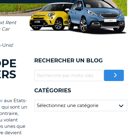
TION
NCES DE VOYAGES &
AFFILIÉS
TÈRES
U
CONNEXION
-Unis!
TÈRE
OPE
RECHERCHER UN BLOG
CULE
ERS
ALISER
CATÉGORIES
TÈRE
CULE
re
aux Etats-
, qui sont un
ontraire,
L
u volant
E
les unes que
ve devient