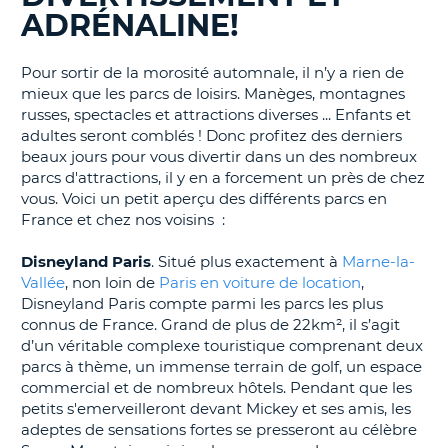
ADRÉNALINE!
T
Pour sortir de la morosité automnale, il n’y a rien de
mieux que les parcs de loisirs. Manèges, montagnes
russes, spectacles et attractions diverses ... Enfants et
adultes seront comblés ! Donc profitez des derniers
beaux jours pour vous divertir dans un des nombreux
parcs d'attractions, il y en a forcement un près de chez
vous. Voici un petit aperçu des différents parcs en
France et chez nos voisins :
Disneyland
Paris
. Situé plus exactement à
Marne-la-
Vallée
, non loin de
Paris en voiture de location
,
Disneyland Paris compte parmi les parcs les plus
connus de France. Grand de plus de 22km², il s’agit
d’un véritable complexe touristique comprenant deux
parcs à thème, un immense terrain de golf, un espace
commercial et de nombreux hôtels. Pendant que les
petits s'emerveilleront devant Mickey et ses amis, les
adeptes de sensations fortes se presseront au célèbre
H