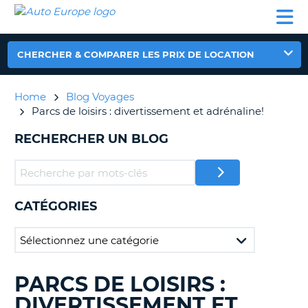
AUTO
LOCATION
LOCATION
CAMPING-
SUPPORT
EUROPE
DE
DE
PARTENAIRES
CAR
CLIENT
VOITURE
VOITURE
CHERCHER & COMPARER LES PRIX DE LOCATION
CAMPING-
CAR
Home
Blog Voyages
PARTENAIRES
Parcs de loisirs : divertissement et adrénaline!
SUPPORT
ON
RECHERCHER UN BLOG
CLIENT
MON
COMPTE
GÉRER
CATÉGORIES
MA
RÉSERVATION
FRANCE
PARCS DE LOISIRS :
RECHERCHER
DES
DIVERTISSEMENT ET
BLOGS......