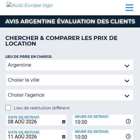
AUTO
LOCATION
LOCATION
CAMPING-
SUPPORT
EUROPE
DE
DE
PARTENAIRES
CAR
CLIENT
VOITURE
VOITURE
AVIS ARGENTINE ÉVALUATION DES CLIENTS
CAMPING-
CAR
CHERCHER & COMPARER LES PRIX DE
LOCATION
PARTENAIRES
SUPPORT
LIEU DE PRISE EN CHARGE:
ON
CLIENT
Lieu
de
MON
restitution
COMPTE
différent
GÉRER
MA
RÉSERVATION
Lieu de restitution différent
LIEU
FRANCE
HEURE DE RETRAIT:
DE
DATE DE RETRAIT:
10:00
RESTITUTION:
HEURE DE RETOUR:
DATE DE RETOUR:
10:00