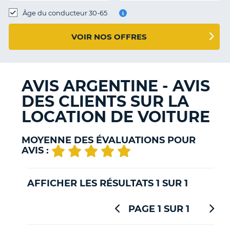
T
Âge du conducteur 30-65
VOIR NOS OFFRES
AVIS ARGENTINE - AVIS
DES CLIENTS SUR LA
LOCATION DE VOITURE
MOYENNE DES ÉVALUATIONS POUR
AVIS :
AFFICHER LES RÉSULTATS 1 SUR 1
PAGE 1 SUR 1
H