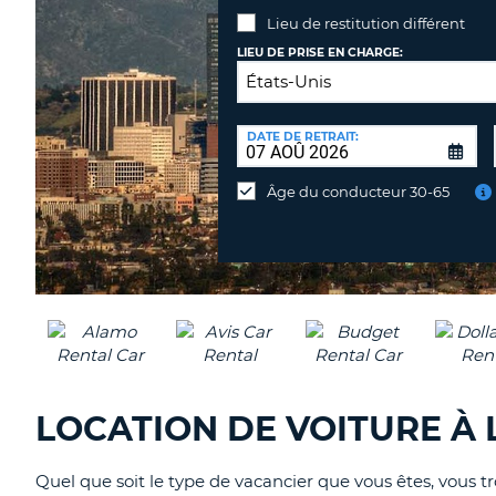
Lieu de restitution différent
LIEU DE PRISE EN CHARGE:
LIEU
DE
DATE DE RETRAIT:
Lieu
RESTITUTION:
de
Âge du conducteur 30-65
restitution
différent
LOCATION DE VOITURE À L
Quel que soit le type de vacancier que vous êtes, vous t