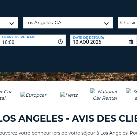
8-
VÉRIFICA
AGE
16
DU
CARAC
NOUVEA
AU
MOT
HEURE DE RETRAIT:
DATE DE RETOUR:
MOINS
DE
10:00
UN
PASSE
CARAC
MAJUS
AU
MOINS
RÉINITI
LE
UN
MOT
CARAC
DE
PASSE
MINUS
AU
MOINS
CANCE
OS ANGELES - AVIS DES CLI
UN
CHIFFR
rouverez votre bonheur lors de votre séjour à Los Angeles. P
AU