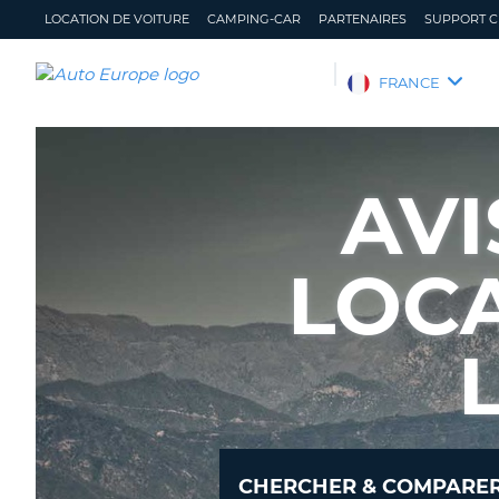
LOCATION DE VOITURE
CAMPING-CAR
PARTENAIRES
SUPPORT C
AUTO
FRANCE
EUROPE
LOCATION
DE
AVI
VOITURE
CAMPING-
CAR
LOCA
PARTENAIRES
SUPPORT
CLIENT
MON
GÉRER
COMPTE
MA
RÉSERVATION
FRANCE
CHERCHER & COMPARER 