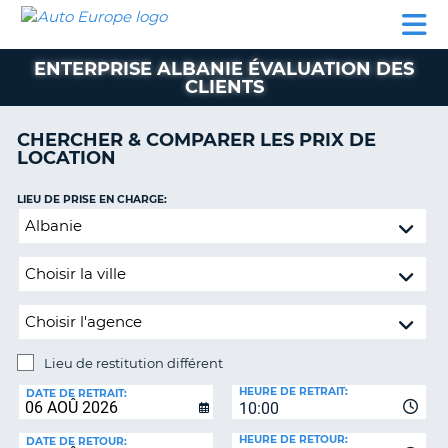
AUTO
LOCATION
LOCATION
CAMPING-
SUPPORT
EUROPE
DE
DE
PARTENAIRES
CAR
CLIENT
VOITURE
VOITURE
ENTERPRISE ALBANIE ÉVALUATION DES
CLIENTS
CAMPING-
CAR
CHERCHER & COMPARER LES PRIX DE
PARTENAIRES
LOCATION
SUPPORT
ON
LIEU DE PRISE EN CHARGE:
CLIENT
Lieu
MON
de
COMPTE
restitution
différent
GÉRER
MA
RÉSERVATION
Lieu de restitution différent
FRANCE
LIEU
HEURE DE RETRAIT:
DE
DATE DE RETRAIT:
10:00
RESTITUTION:
HEURE DE RETOUR:
DATE DE RETOUR: