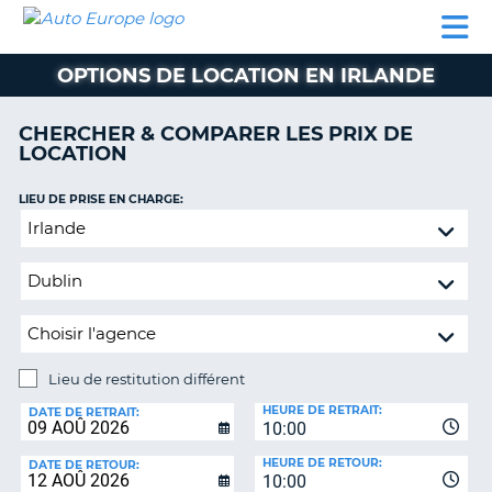
AUTO
LOCATION
LOCATION
CAMPING-
SUPPORT
EUROPE
DE
DE
PARTENAIRES
CAR
CLIENT
VOITURE
VOITURE
OPTIONS DE LOCATION EN IRLANDE
CAMPING-
CAR
CHERCHER & COMPARER LES PRIX DE
LOCATION
PARTENAIRES
SUPPORT
LIEU DE PRISE EN CHARGE:
ON
CLIENT
Lieu
de
MON
restitution
COMPTE
différent
GÉRER
MA
RÉSERVATION
Lieu de restitution différent
LIEU
FRANCE
HEURE DE RETRAIT:
DE
DATE DE RETRAIT:
10:00
RESTITUTION:
HEURE DE RETOUR:
DATE DE RETOUR:
10:00