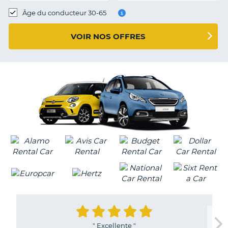
T
Âge du conducteur 30-65
VOIR NOS OFFRES
"
Excellente
"
H