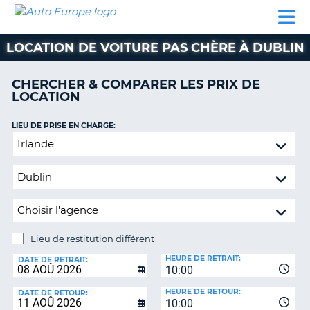
AUTO
LOCATION
LOCATION
CAMPING-
SUPPORT
EUROPE
DE
DE
PARTENAIRES
CAR
CLIENT
VOITURE
VOITURE
LOCATION DE VOITURE PAS CHÈRE À DUBLIN
CAMPING-
CAR
CHERCHER & COMPARER LES PRIX DE
LOCATION
PARTENAIRES
SUPPORT
LIEU DE PRISE EN CHARGE:
ON
CLIENT
Lieu
de
MON
restitution
COMPTE
différent
GÉRER
MA
RÉSERVATION
Lieu de restitution différent
LIEU
FRANCE
HEURE DE RETRAIT:
DE
DATE DE RETRAIT:
10:00
RESTITUTION:
HEURE DE RETOUR:
DATE DE RETOUR:
10:00