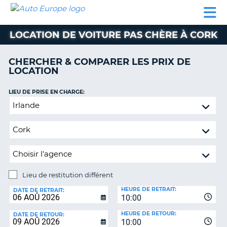
AUTO
LOCATION
LOCATION
CAMPING-
SUPPORT
EUROPE
DE
DE
PARTENAIRES
CAR
CLIENT
VOITURE
VOITURE
LOCATION DE VOITURE PAS CHÈRE À CORK
CAMPING-
CAR
CHERCHER & COMPARER LES PRIX DE
LOCATION
PARTENAIRES
SUPPORT
LIEU DE PRISE EN CHARGE:
ON
CLIENT
Lieu
de
MON
restitution
COMPTE
différent
GÉRER
MA
RÉSERVATION
Lieu de restitution différent
LIEU
FRANCE
HEURE DE RETRAIT:
DE
DATE DE RETRAIT:
10:00
RESTITUTION:
HEURE DE RETOUR:
DATE DE RETOUR:
10:00