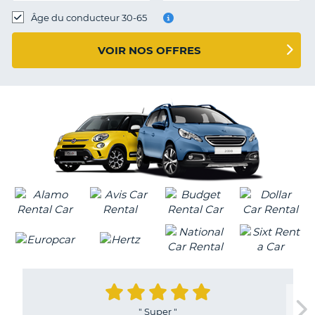
T
Âge du conducteur 30-65
VOIR NOS OFFRES
"
Super
"
H