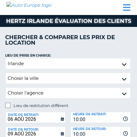
AUTO
LOCATION
LOCATION
CAMPING-
SUPPORT
EUROPE
DE
DE
PARTENAIRES
CAR
CLIENT
VOITURE
VOITURE
HERTZ IRLANDE ÉVALUATION DES CLIENTS
CAMPING-
CAR
CHERCHER & COMPARER LES PRIX DE
LOCATION
PARTENAIRES
SUPPORT
LIEU DE PRISE EN CHARGE:
ON
CLIENT
Lieu
de
MON
restitution
COMPTE
différent
GÉRER
MA
RÉSERVATION
Lieu de restitution différent
LIEU
FRANCE
HEURE DE RETRAIT:
DE
DATE DE RETRAIT:
10:00
RESTITUTION:
HEURE DE RETOUR:
DATE DE RETOUR:
10:00