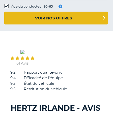
T
Âge du conducteur 30-65
VOIR NOS OFFRES
September
05
61 Avis
9.2
Rapport qualité-prix
Vraiment,
9.4
Efficacité de l'équipe
rien
9.3
État du véhicule
à
9.5
Restitution du véhicule
redire.
Contact
au
HERTZ IRLANDE - AVIS
départ
H