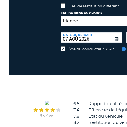
Lieu de restitution différent
LIEU DE PRISE EN CHARGE:
LIEU
DE
DATE DE RETRAIT:
Lieu
RESTITUTION:
de
Âge du conducteur 30-65
restitution
différent
6.8
Rapport qualité-pr
7.4
Efficacité de l'équ
93 Avis
7.6
État du véhicule
8.2
Restitution du véh