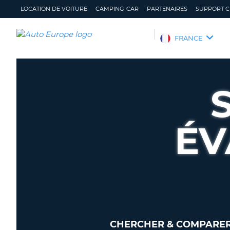
LOCATION DE VOITURE
CAMPING-CAR
PARTENAIRES
SUPPORT C
AUTO
FRANCE
EUROPE
LOCATION
DE
VOITURE
CAMPING-
CAR
ÉV
PARTENAIRES
SUPPORT
CLIENT
MON
GÉRER
COMPTE
MA
RÉSERVATION
FRANCE
CHERCHER & COMPARER 