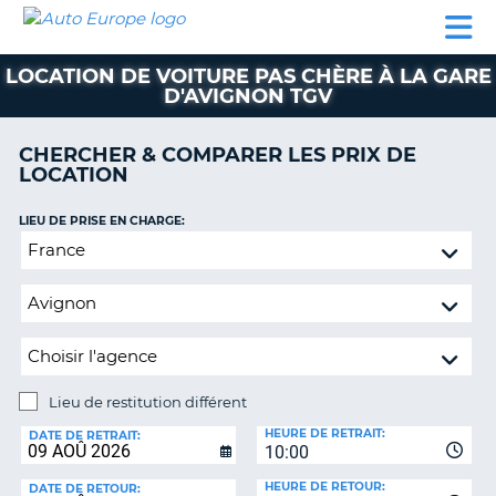
AUTO
LOCATION
LOCATION
CAMPING-
SUPPORT
EUROPE
DE
DE
PARTENAIRES
CAR
CLIENT
VOITURE
VOITURE
LOCATION DE VOITURE PAS CHÈRE À LA GARE
D'AVIGNON TGV
CAMPING-
CAR
CHERCHER & COMPARER LES PRIX DE
PARTENAIRES
LOCATION
SUPPORT
ON
LIEU DE PRISE EN CHARGE:
CLIENT
Lieu
MON
de
COMPTE
restitution
différent
GÉRER
MA
RÉSERVATION
Lieu de restitution différent
FRANCE
LIEU
HEURE DE RETRAIT:
DE
DATE DE RETRAIT:
10:00
RESTITUTION:
HEURE DE RETOUR:
DATE DE RETOUR: