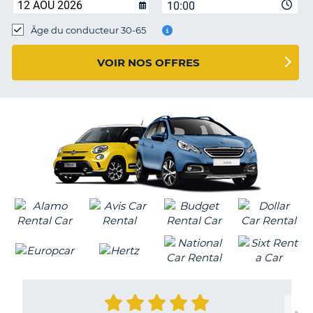
10:00
T
Âge du conducteur 30-65
VOIR NOS OFFRES
H