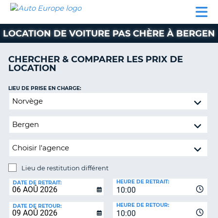
AUTO
LOCATION
LOCATION
CAMPING-
SUPPORT
EUROPE
DE
DE
PARTENAIRES
CAR
CLIENT
VOITURE
VOITURE
LOCATION DE VOITURE PAS CHÈRE À BERGEN
CAMPING-
CAR
CHERCHER & COMPARER LES PRIX DE
LOCATION
PARTENAIRES
SUPPORT
LIEU DE PRISE EN CHARGE:
ON
CLIENT
Lieu
de
MON
restitution
COMPTE
différent
GÉRER
MA
RÉSERVATION
Lieu de restitution différent
LIEU
FRANCE
HEURE DE RETRAIT:
DE
DATE DE RETRAIT:
10:00
RESTITUTION:
HEURE DE RETOUR:
DATE DE RETOUR:
10:00