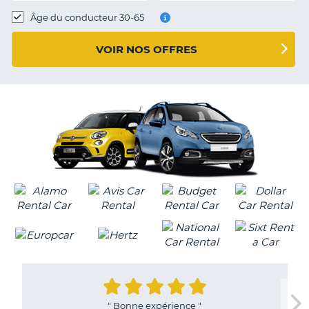
T
Âge du conducteur 30-65
VOIR NOS OFFRES
"
Bonne expérience
"
H