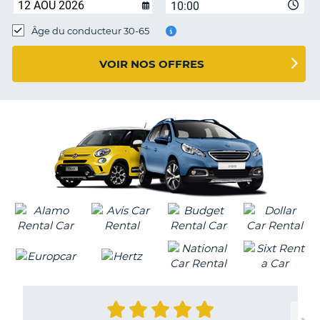
10:00
T
Âge du conducteur 30-65
VOIR NOS OFFRES
H