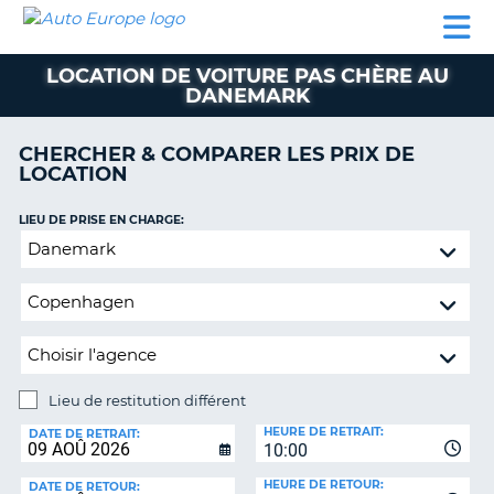
AUTO
LOCATION
LOCATION
CAMPING-
SUPPORT
EUROPE
DE
DE
PARTENAIRES
CAR
CLIENT
VOITURE
VOITURE
LOCATION DE VOITURE PAS CHÈRE AU
DANEMARK
CAMPING-
CAR
CHERCHER & COMPARER LES PRIX DE
PARTENAIRES
LOCATION
SUPPORT
ON
LIEU DE PRISE EN CHARGE:
CLIENT
Lieu
MON
de
COMPTE
restitution
différent
GÉRER
MA
RÉSERVATION
Lieu de restitution différent
FRANCE
LIEU
HEURE DE RETRAIT:
DE
DATE DE RETRAIT:
10:00
RESTITUTION:
HEURE DE RETOUR:
DATE DE RETOUR: