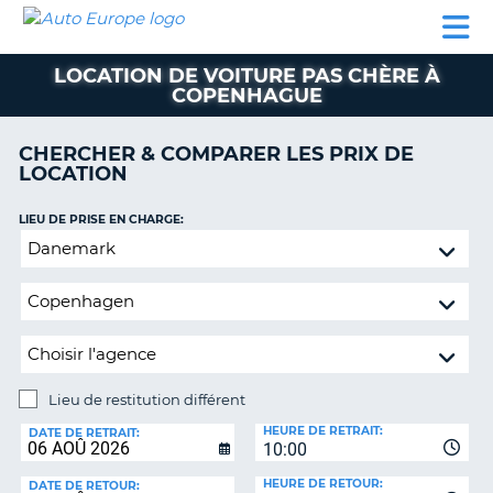
AUTO
LOCATION
LOCATION
CAMPING-
SUPPORT
EUROPE
DE
DE
PARTENAIRES
CAR
CLIENT
VOITURE
VOITURE
LOCATION DE VOITURE PAS CHÈRE À
COPENHAGUE
CAMPING-
CAR
CHERCHER & COMPARER LES PRIX DE
PARTENAIRES
LOCATION
SUPPORT
ON
LIEU DE PRISE EN CHARGE:
CLIENT
Lieu
MON
de
COMPTE
restitution
différent
GÉRER
MA
RÉSERVATION
Lieu de restitution différent
FRANCE
LIEU
HEURE DE RETRAIT:
DE
DATE DE RETRAIT:
10:00
RESTITUTION:
HEURE DE RETOUR:
DATE DE RETOUR: