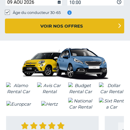
10:00
T
Âge du conducteur 30-65
VOIR NOS OFFRES
H