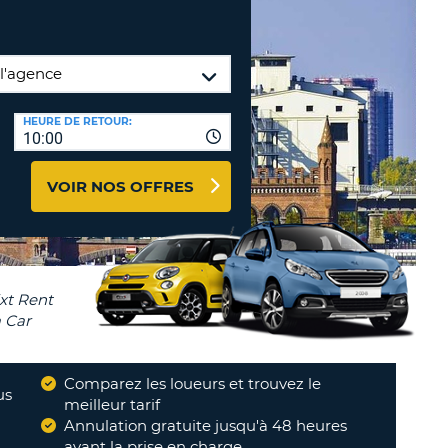
TION
NCES DE VOYAGES &
AFFILIÉS
TÈRES
U
CONNEXION
HEURE DE RETOUR:
10:00
TÈRE
VOIR NOS OFFRES
CULE
ALISER
TÈRE
CULE
L
Comparez les loueurs et trouvez le
us
meilleur tarif
E
Annulation gratuite jusqu'à 48 heures
"
très satisfait
"
avant la prise en charge
MARIE-LAURE