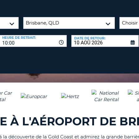
8-
VÉRIFICA
AGE
16
DU
CARAC
NOUVEA
AU
MOT
HEURE DE RETRAIT:
DATE DE RETOUR:
MOINS
DE
10:00
UN
PASSE
CARAC
MAJUS
AU
MOINS
RÉINITI
LE
UN
MOT
CARAC
DE
PASSE
MINUS
AU
MOINS
CANCE
E À L'AÉROPORT DE BR
UN
CHIFFR
AU
la découverte de la Gold Coast et admirez la grande barrière