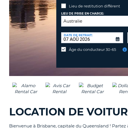
Lieu de restitution différent
LIEU DE PRISE EN CHARGE:
LIEU
DE
DATE DE RETRAIT:
Lieu
RESTITUTION:
de
Âge du conducteur 30-65
restitution
différent
LOCATION DE VOITUR
Bienvenue à Brisbane, capitale du Queensland ! Partez à 