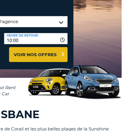
TION
NCES DE VOYAGES &
AFFILIÉS
TÈRES
U
CONNEXION
HEURE DE RETOUR:
10:00
TÈRE
VOIR NOS OFFRES
CULE
ALISER
TÈRE
CULE
L
ISBANE
E
 de Corail et les plus belles plages de la Sunshine