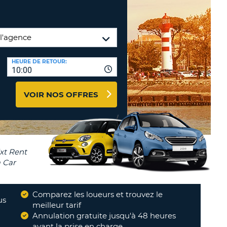
TION
NCES DE VOYAGES &
AFFILIÉS
TÈRES
U
CONNEXION
HEURE DE RETOUR:
10:00
TÈRE
VOIR NOS OFFRES
CULE
ALISER
TÈRE
CULE
L
Comparez les loueurs et trouvez le
us
meilleur tarif
E
é
"
Annulation gratuite jusqu'à 48 heures
avant la prise en charge