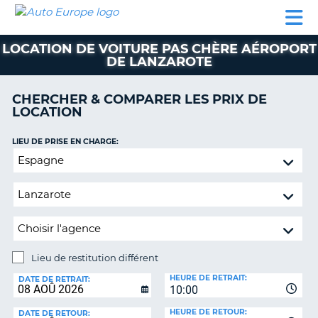
AUTO
LOCATION
LOCATION
CAMPING-
SUPPORT
EUROPE
DE
DE
PARTENAIRES
CAR
CLIENT
VOITURE
VOITURE
LOCATION DE VOITURE PAS CHÈRE AÉROPORT
DE LANZAROTE
CAMPING-
CAR
CHERCHER & COMPARER LES PRIX DE
PARTENAIRES
LOCATION
SUPPORT
ON
LIEU DE PRISE EN CHARGE:
CLIENT
Lieu
MON
de
COMPTE
restitution
différent
GÉRER
MA
RÉSERVATION
Lieu de restitution différent
FRANCE
LIEU
HEURE DE RETRAIT:
DE
DATE DE RETRAIT:
10:00
RESTITUTION:
HEURE DE RETOUR:
DATE DE RETOUR: