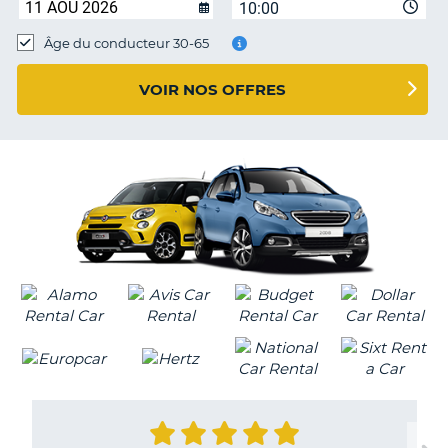
10:00
T
Âge du conducteur 30-65
VOIR NOS OFFRES
H