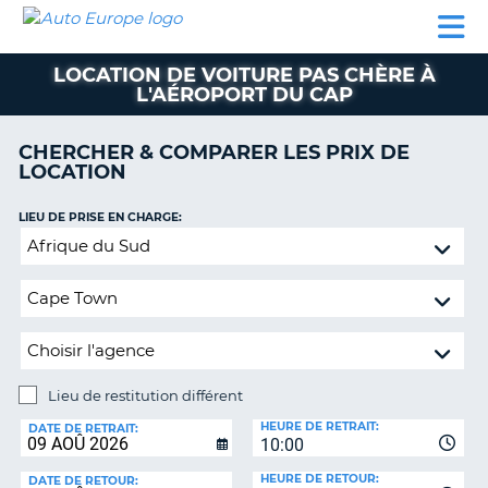
AUTO
LOCATION
LOCATION
CAMPING-
SUPPORT
EUROPE
DE
DE
PARTENAIRES
CAR
CLIENT
VOITURE
VOITURE
LOCATION DE VOITURE PAS CHÈRE À
L'AÉROPORT DU CAP
CAMPING-
CAR
CHERCHER & COMPARER LES PRIX DE
PARTENAIRES
LOCATION
SUPPORT
ON
LIEU DE PRISE EN CHARGE:
CLIENT
Lieu
MON
de
COMPTE
restitution
différent
GÉRER
MA
RÉSERVATION
Lieu de restitution différent
FRANCE
LIEU
HEURE DE RETRAIT:
DE
DATE DE RETRAIT:
10:00
RESTITUTION:
HEURE DE RETOUR:
DATE DE RETOUR: