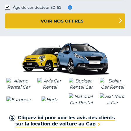
T
Âge du conducteur 30-65
VOIR NOS OFFRES
Cliquez ici pour voir les avis des clients
sur la location de voiture au Cap
H