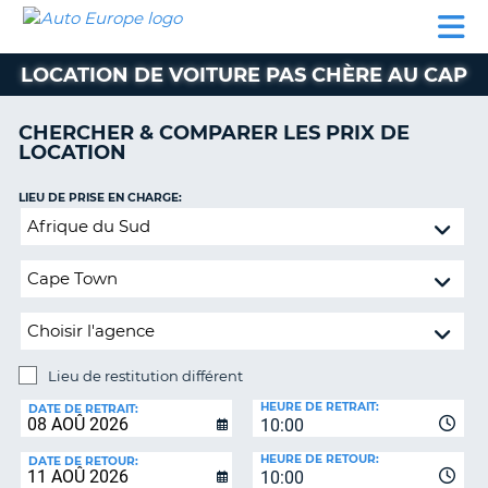
AUTO
LOCATION
LOCATION
CAMPING-
SUPPORT
EUROPE
DE
DE
PARTENAIRES
CAR
CLIENT
VOITURE
VOITURE
LOCATION DE VOITURE PAS CHÈRE AU CAP
CAMPING-
CAR
CHERCHER & COMPARER LES PRIX DE
LOCATION
PARTENAIRES
SUPPORT
LIEU DE PRISE EN CHARGE:
ON
CLIENT
Lieu
de
MON
restitution
COMPTE
différent
GÉRER
MA
RÉSERVATION
Lieu de restitution différent
LIEU
FRANCE
HEURE DE RETRAIT:
DE
DATE DE RETRAIT:
10:00
RESTITUTION:
HEURE DE RETOUR:
DATE DE RETOUR:
10:00