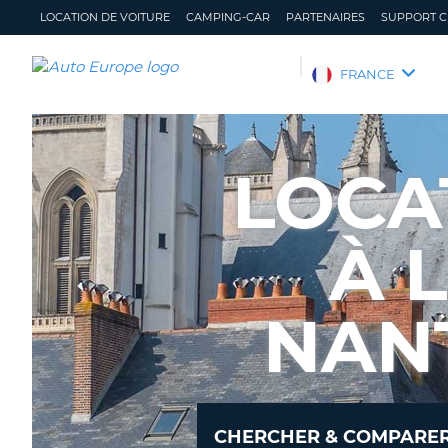
LOCATION DE VOITURE
CAMPING-CAR
PARTENAIRES
SUPPORT C
AUTO
FRANCE
EUROPE
LOCATION
DE
LOCA
VOITURE
CAMPING-
CAR
À 
PARTENAIRES
SUPPORT
NAN
CLIENT
MON
GÉRER
COMPTE
MA
RÉSERVATION
FRANCE
CHERCHER & COMPARER 