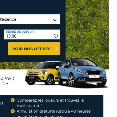
TION
NCES DE VOYAGES &
AFFILIÉS
TÈRES
U
CONNEXION
HEURE DE RETOUR:
10:00
TÈRE
VOIR NOS OFFRES
CULE
ALISER
TÈRE
CULE
L
Comparez les loueurs et trouvez le
us
meilleur tarif
E
Annulation gratuite jusqu'à 48 heures
avant la prise en charge