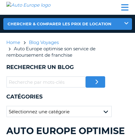
AUTO
LOCATION
LOCATION
CAMPING-
SUPPORT
EUROPE
DE
DE
PARTENAIRES
CAR
CLIENT
VOITURE
VOITURE
CHERCHER & COMPARER LES PRIX DE LOCATION
CAMPING-
CAR
Home
Blog Voyages
PARTENAIRES
Auto Europe optimise son service de
SUPPORT
remboursement de franchise
ON
CLIENT
RECHERCHER UN BLOG
MON
COMPTE
GÉRER
MA
CATÉGORIES
RÉSERVATION
FRANCE
AUTO EUROPE OPTIMISE
RECHERCHER
DES