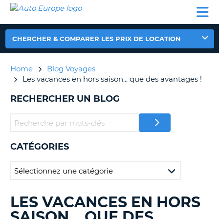
AUTO
LOCATION
LOCATION
CAMPING-
SUPPORT
EUROPE
DE
DE
PARTENAIRES
CAR
CLIENT
VOITURE
VOITURE
CHERCHER & COMPARER LES PRIX DE LOCATION
CAMPING-
CAR
Home
Blog Voyages
PARTENAIRES
Les vacances en hors saison... que des avantages !
SUPPORT
ON
RECHERCHER UN BLOG
CLIENT
MON
COMPTE
GÉRER
CATÉGORIES
MA
RÉSERVATION
FRANCE
LES VACANCES EN HORS
RECHERCHER
DES
SAISON... QUE DES
BLOGS......