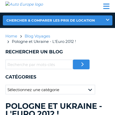
AUTO
LOCATION
LOCATION
CAMPING-
SUPPORT
EUROPE
DE
DE
PARTENAIRES
CAR
CLIENT
VOITURE
VOITURE
CHERCHER & COMPARER LES PRIX DE LOCATION
CAMPING-
CAR
Home
Blog Voyages
PARTENAIRES
Pologne et Ukraine - L'Euro 2012 !
SUPPORT
ON
RECHERCHER UN BLOG
CLIENT
MON
COMPTE
GÉRER
CATÉGORIES
MA
RÉSERVATION
FRANCE
POLOGNE ET UKRAINE -
RECHERCHER
DES
L'EURO 2012 !
BLOGS......