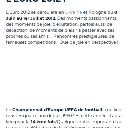
T
L'Euro 2012 se déroulera en
Ukraine
et Pologne du
8
Juin au 1er Juillet 2012
. Des moments passionnants,
des moments de joie, d'exultation, parfois aussi de
déception, de moments de plaisir à passer avec ses
proches ou ses amis ... Rencontres prestigieuses, de
fameuses competitions... Que de joie en perspective !
Le
Championnat d'Europe UEFA de football
a eu lieu
tous les quatre ans depuis 1960 ! Et cette année, il aura
lieu pour la
14 ème fois
!Quelques dates importantes à
retenir: la célébration de la cérémonie d'ouverture qui
H