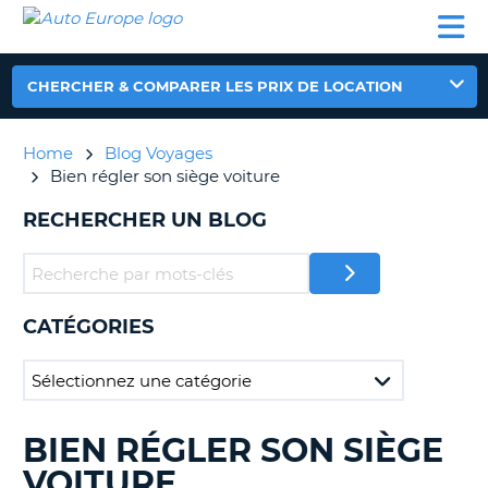
AUTO
LOCATION
LOCATION
CAMPING-
SUPPORT
EUROPE
DE
DE
PARTENAIRES
CAR
CLIENT
VOITURE
VOITURE
CHERCHER & COMPARER LES PRIX DE LOCATION
CAMPING-
CAR
Home
Blog Voyages
PARTENAIRES
Bien régler son siège voiture
SUPPORT
ON
RECHERCHER UN BLOG
CLIENT
MON
COMPTE
GÉRER
CATÉGORIES
MA
RÉSERVATION
FRANCE
BIEN RÉGLER SON SIÈGE
RECHERCHER
DES
VOITURE
BLOGS......