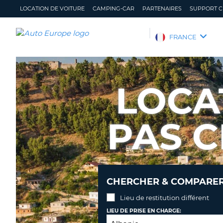
LOCATION DE VOITURE
CAMPING-CAR
PARTENAIRES
SUPPORT C
AUTO
FRANCE
EUROPE
LOCATION
DE
LOCA
VOITURE
CAMPING-
CAR
PAS C
PARTENAIRES
SUPPORT
CLIENT
MON
GÉRER
CHERCHER & COMPARER 
COMPTE
MA
RÉSERVATION
Lieu de restitution différent
FRANCE
LIEU DE PRISE EN CHARGE: