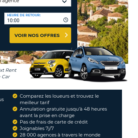
TION
NCES DE VOYAGES &
HEURE DE RETOUR:
10:00
AFFILIÉS
TÈRES
U
CONNEXION
VOIR NOS OFFRES
TÈRE
CULE
ALISER
TÈRE
Comparez les loueurs et trouvez le
CULE
us
meilleur tarif
Annulation gratuite jusqu'à 48 heures
L
avant la prise en charge
Pas de frais de carte de crédit
E
Joignables 7j/7
28 000 agences à travers le monde