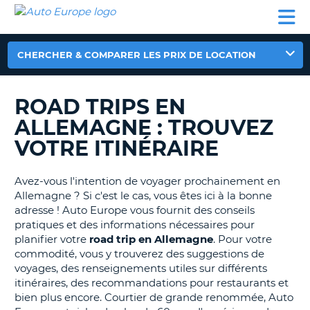
AUTO
LOCATION
LOCATION
CAMPING-
SUPPORT
EUROPE
DE
DE
PARTENAIRES
CAR
CLIENT
VOITURE
VOITURE
CHERCHER & COMPARER LES PRIX DE LOCATION
CAMPING-
CAR
ROAD TRIPS EN
PARTENAIRES
ALLEMAGNE : TROUVEZ
SUPPORT
ON
CLIENT
VOTRE ITINÉRAIRE
MON
COMPTE
Avez-vous l'intention de voyager prochainement en
Allemagne ? Si c'est le cas, vous êtes ici à la bonne
GÉRER
adresse ! Auto Europe vous fournit des conseils
MA
pratiques et des informations nécessaires pour
RÉSERVATION
planifier votre
road trip en Allemagne
. Pour votre
commodité, vous y trouverez des suggestions de
FRANCE
voyages, des renseignements utiles sur différents
itinéraires, des recommandations pour restaurants et
bien plus encore. Courtier de grande renommée, Auto