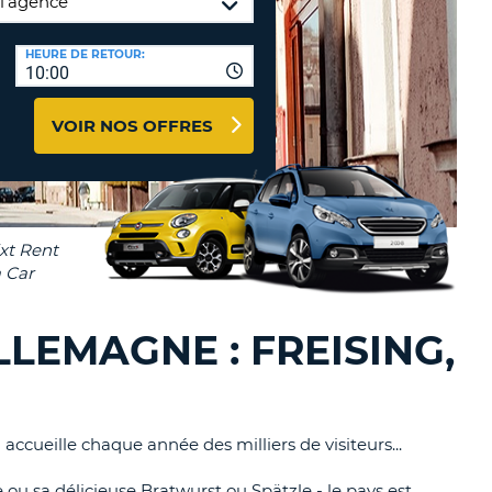
TION
NCES DE VOYAGES &
HEURE DE RETOUR:
10:00
AFFILIÉS
TÈRES
U
CONNEXION
VOIR NOS OFFRES
TÈRE
CULE
ALISER
TÈRE
LEMAGNE : FREISING,
CULE
L
ueille chaque année des milliers de visiteurs...
E
 ou sa délicieuse Bratwurst ou Spätzle - le pays est