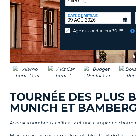
LIEU
DE
DATE DE RETRAIT:
Lieu
RESTITUTION:
de
Âge du conducteur 30-65
restitution
différent
TOURNÉE DES PLUS B
MUNICH ET BAMBER
Avec ses nombreux châteaux et une campagne charmante, 
Mais ne soyons pas dupe - le véritable attrait de l'Alle