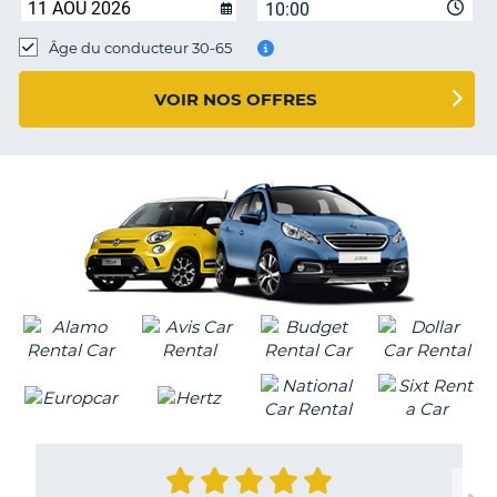
10:00
T
Âge du conducteur 30-65
VOIR NOS OFFRES
H