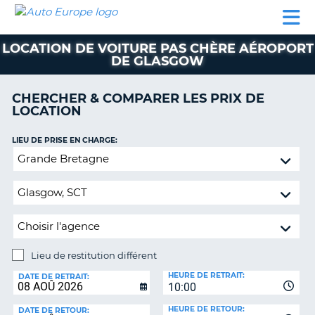
AUTO
LOCATION
LOCATION
CAMPING-
SUPPORT
EUROPE
DE
DE
PARTENAIRES
CAR
CLIENT
VOITURE
VOITURE
LOCATION DE VOITURE PAS CHÈRE AÉROPORT
DE GLASGOW
CAMPING-
CAR
CHERCHER & COMPARER LES PRIX DE
PARTENAIRES
LOCATION
SUPPORT
ON
LIEU DE PRISE EN CHARGE:
CLIENT
Lieu
MON
de
COMPTE
restitution
différent
GÉRER
MA
RÉSERVATION
Lieu de restitution différent
FRANCE
LIEU
HEURE DE RETRAIT:
DE
DATE DE RETRAIT:
10:00
RESTITUTION:
HEURE DE RETOUR:
DATE DE RETOUR: