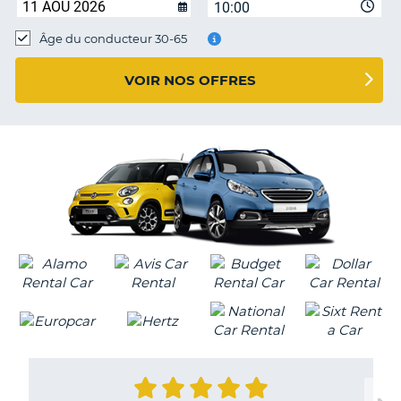
10:00
T
Âge du conducteur 30-65
VOIR NOS OFFRES
H