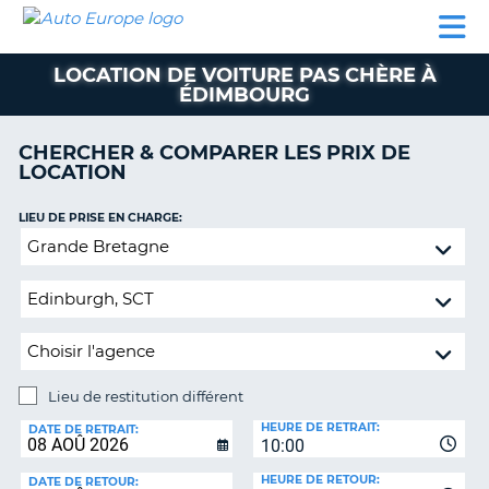
AUTO
LOCATION
LOCATION
CAMPING-
SUPPORT
EUROPE
DE
DE
PARTENAIRES
CAR
CLIENT
VOITURE
VOITURE
LOCATION DE VOITURE PAS CHÈRE À
ÉDIMBOURG
CAMPING-
CAR
CHERCHER & COMPARER LES PRIX DE
PARTENAIRES
LOCATION
SUPPORT
ON
LIEU DE PRISE EN CHARGE:
CLIENT
Lieu
MON
de
COMPTE
restitution
différent
GÉRER
MA
RÉSERVATION
Lieu de restitution différent
FRANCE
LIEU
HEURE DE RETRAIT:
DE
DATE DE RETRAIT:
10:00
RESTITUTION:
HEURE DE RETOUR:
DATE DE RETOUR: