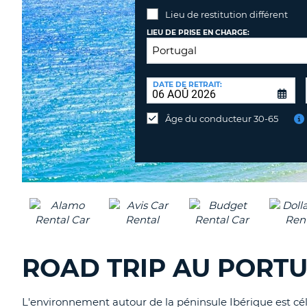
Lieu de restitution différent
LIEU DE PRISE EN CHARGE:
LIEU
DE
DATE DE RETRAIT:
Lieu
RESTITUTION:
de
Âge du conducteur 30-65
restitution
différent
ROAD TRIP AU PORTU
L'environnement autour de la péninsule Ibérique est célèb