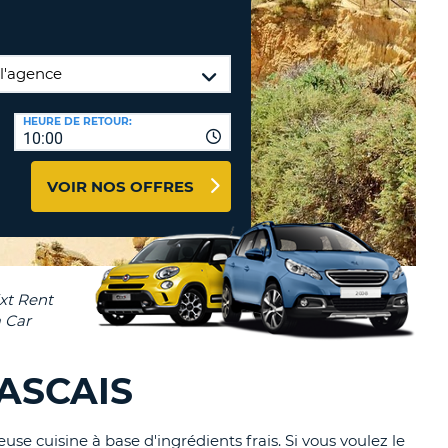
TION
NCES DE VOYAGES &
AFFILIÉS
TÈRES
U
CONNEXION
HEURE DE RETOUR:
10:00
TÈRE
VOIR NOS OFFRES
CULE
ALISER
TÈRE
CULE
L
CASCAIS
E
se cuisine à base d'ingrédients frais. Si vous voulez le