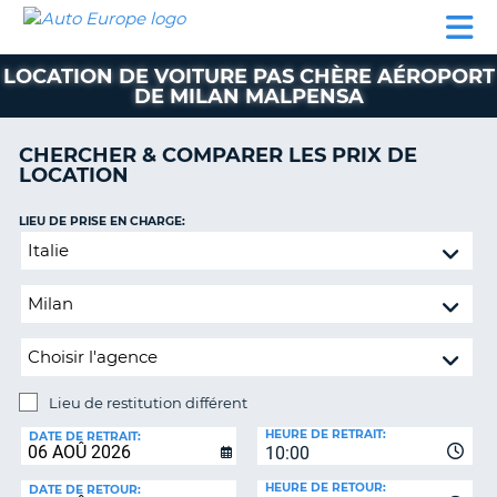
AUTO
LOCATION
LOCATION
CAMPING-
SUPPORT
EUROPE
DE
DE
PARTENAIRES
CAR
CLIENT
VOITURE
VOITURE
LOCATION DE VOITURE PAS CHÈRE AÉROPORT
DE MILAN MALPENSA
CAMPING-
CAR
CHERCHER & COMPARER LES PRIX DE
PARTENAIRES
LOCATION
SUPPORT
ON
LIEU DE PRISE EN CHARGE:
CLIENT
Lieu
MON
de
COMPTE
restitution
différent
GÉRER
MA
RÉSERVATION
Lieu de restitution différent
FRANCE
LIEU
HEURE DE RETRAIT:
DE
DATE DE RETRAIT:
10:00
RESTITUTION:
HEURE DE RETOUR:
DATE DE RETOUR: