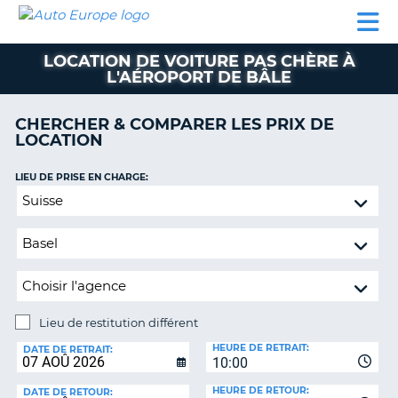
AUTO
LOCATION
LOCATION
CAMPING-
SUPPORT
EUROPE
DE
DE
PARTENAIRES
CAR
CLIENT
VOITURE
VOITURE
LOCATION DE VOITURE PAS CHÈRE À
L'AÉROPORT DE BÂLE
CAMPING-
CAR
CHERCHER & COMPARER LES PRIX DE
PARTENAIRES
LOCATION
SUPPORT
ON
LIEU DE PRISE EN CHARGE:
CLIENT
Lieu
MON
de
COMPTE
restitution
différent
GÉRER
MA
RÉSERVATION
Lieu de restitution différent
FRANCE
LIEU
HEURE DE RETRAIT:
DE
DATE DE RETRAIT:
10:00
RESTITUTION:
HEURE DE RETOUR:
DATE DE RETOUR: