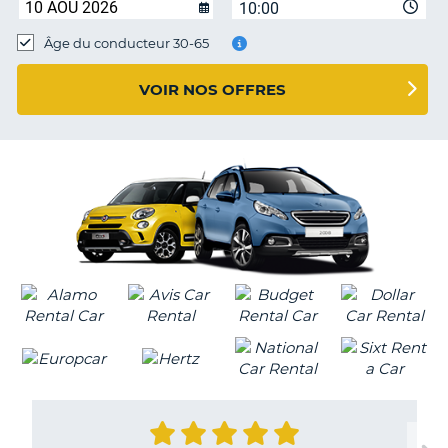
10:00
T
Âge du conducteur 30-65
VOIR NOS OFFRES
H