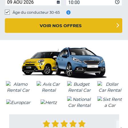
10:00
T
Âge du conducteur 30-65
VOIR NOS OFFRES
H