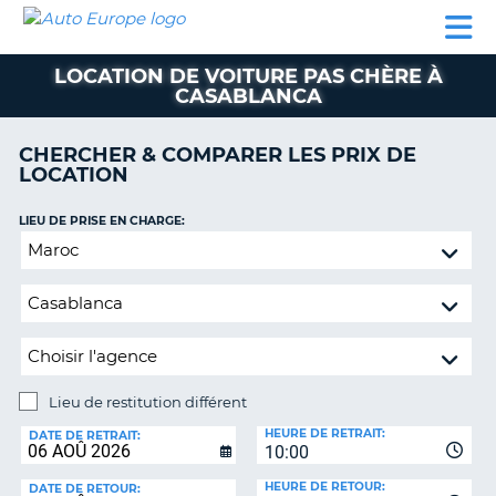
AUTO
LOCATION
LOCATION
CAMPING-
SUPPORT
EUROPE
DE
DE
PARTENAIRES
CAR
CLIENT
VOITURE
VOITURE
LOCATION DE VOITURE PAS CHÈRE À
CASABLANCA
CAMPING-
CAR
CHERCHER & COMPARER LES PRIX DE
PARTENAIRES
LOCATION
SUPPORT
ON
LIEU DE PRISE EN CHARGE:
CLIENT
Lieu
MON
de
COMPTE
restitution
différent
GÉRER
MA
RÉSERVATION
Lieu de restitution différent
FRANCE
LIEU
HEURE DE RETRAIT:
DE
DATE DE RETRAIT:
10:00
RESTITUTION:
HEURE DE RETOUR:
DATE DE RETOUR: