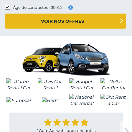
T
Âge du conducteur 30-65
VOIR NOS OFFRES
"
Gute Auswahl und sehr gutes
H