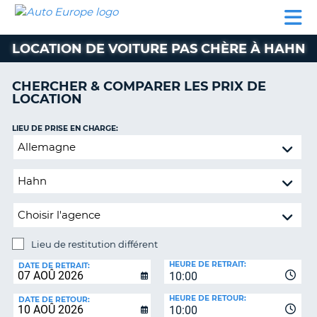
AUTO
LOCATION
LOCATION
CAMPING-
SUPPORT
EUROPE
DE
DE
PARTENAIRES
CAR
CLIENT
VOITURE
VOITURE
LOCATION DE VOITURE PAS CHÈRE À HAHN
CAMPING-
CAR
CHERCHER & COMPARER LES PRIX DE
LOCATION
PARTENAIRES
SUPPORT
LIEU DE PRISE EN CHARGE:
ON
CLIENT
Lieu
de
MON
restitution
COMPTE
différent
GÉRER
MA
RÉSERVATION
Lieu de restitution différent
LIEU
FRANCE
HEURE DE RETRAIT:
DE
DATE DE RETRAIT:
10:00
RESTITUTION:
HEURE DE RETOUR:
DATE DE RETOUR:
10:00