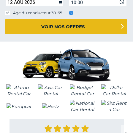
10:00
T
Âge du conducteur 30-65
VOIR NOS OFFRES
H