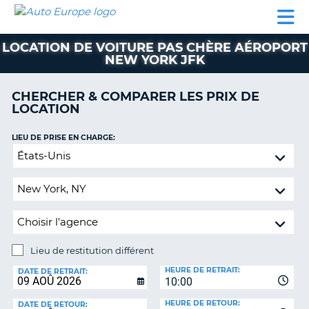
AUTO
LOCATION
LOCATION
CAMPING-
SUPPORT
EUROPE
DE
DE
PARTENAIRES
CAR
CLIENT
VOITURE
VOITURE
LOCATION DE VOITURE PAS CHÈRE AÉROPORT
NEW YORK JFK
CAMPING-
CAR
CHERCHER & COMPARER LES PRIX DE
PARTENAIRES
LOCATION
SUPPORT
ON
LIEU DE PRISE EN CHARGE:
CLIENT
Lieu
MON
de
COMPTE
restitution
différent
GÉRER
MA
RÉSERVATION
Lieu de restitution différent
FRANCE
LIEU
HEURE DE RETRAIT:
DE
DATE DE RETRAIT:
10:00
RESTITUTION:
HEURE DE RETOUR:
DATE DE RETOUR: