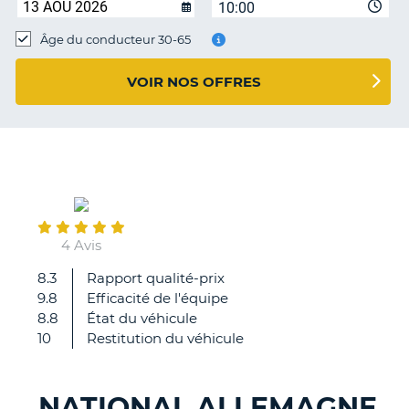
10:00
T
Âge du conducteur 30-65
VOIR NOS OFFRES
July
16
4 Avis
8.3
Rapport qualité-prix
J'ai
9.8
Efficacité de l'équipe
réservé
8.8
État du véhicule
une
10
Restitution du véhicule
Golf,
j'ai
reçu
NATIONAL ALLEMAGNE
un
H