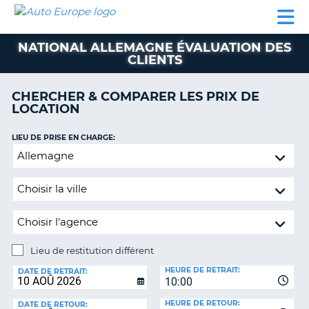
AUTO
LOCATION
LOCATION
CAMPING-
SUPPORT
EUROPE
DE
DE
PARTENAIRES
CAR
CLIENT
VOITURE
VOITURE
NATIONAL ALLEMAGNE ÉVALUATION DES
CLIENTS
CAMPING-
CAR
CHERCHER & COMPARER LES PRIX DE
PARTENAIRES
LOCATION
SUPPORT
ON
LIEU DE PRISE EN CHARGE:
CLIENT
Lieu
MON
de
COMPTE
restitution
différent
GÉRER
MA
RÉSERVATION
Lieu de restitution différent
FRANCE
LIEU
HEURE DE RETRAIT:
DE
DATE DE RETRAIT:
10:00
RESTITUTION:
HEURE DE RETOUR:
DATE DE RETOUR: