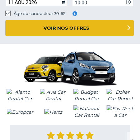
10:00
T
Âge du conducteur 30-65
VOIR NOS OFFRES
H