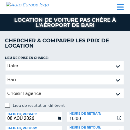
AUTO
LOCATION
LOCATION
CAMPING-
SUPPORT
EUROPE
DE
DE
PARTENAIRES
CAR
CLIENT
VOITURE
VOITURE
LOCATION DE VOITURE PAS CHÈRE À
L'AÉROPORT DE BARI
CAMPING-
CAR
CHERCHER & COMPARER LES PRIX DE
PARTENAIRES
LOCATION
SUPPORT
ON
LIEU DE PRISE EN CHARGE:
CLIENT
Lieu
MON
de
COMPTE
restitution
différent
GÉRER
MA
RÉSERVATION
Lieu de restitution différent
FRANCE
LIEU
HEURE DE RETRAIT:
DE
DATE DE RETRAIT:
10:00
RESTITUTION:
HEURE DE RETOUR:
DATE DE RETOUR: