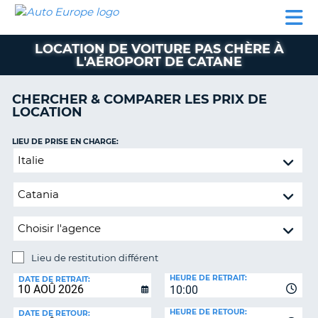
AUTO
LOCATION
LOCATION
CAMPING-
SUPPORT
EUROPE
DE
DE
PARTENAIRES
CAR
CLIENT
VOITURE
VOITURE
LOCATION DE VOITURE PAS CHÈRE À
L'AÉROPORT DE CATANE
CAMPING-
CAR
CHERCHER & COMPARER LES PRIX DE
PARTENAIRES
LOCATION
SUPPORT
ON
LIEU DE PRISE EN CHARGE:
CLIENT
Lieu
MON
de
COMPTE
restitution
différent
GÉRER
MA
RÉSERVATION
Lieu de restitution différent
FRANCE
LIEU
HEURE DE RETRAIT:
DE
DATE DE RETRAIT:
10:00
RESTITUTION:
HEURE DE RETOUR:
DATE DE RETOUR: