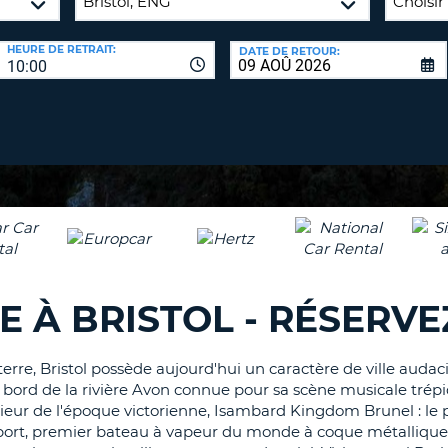
8-
VÉRIFICA
AGE
HEURE DE RETRAIT:
DATE DE RETOUR:
16
DU
10:00
CARAC
NOUVEA
AU
MOT
MOINS
DE
UN
PASSE
CARAC
MAJUS
AU
MOINS
RÉINITI
LE
UN
MOT
CARAC
DE
E À BRISTOL - RÉSERV
PASSE
MINUS
AU
MOINS
rre, Bristol possède aujourd'hui un caractère de ville audac
CANCE
UN
u bord de la rivière Avon connue pour sa scène musicale trép
énieur de l'époque victorienne, Isambard Kingdom Brunel : l
CHIFFR
e port, premier bateau à vapeur du monde à coque métallique
AU