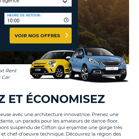
TION
NCES DE VOYAGES &
HEURE DE RETOUR:
10:00
AFFILIÉS
TÈRES
U
CONNEXION
VOIR NOS OFFRES
TÈRE
CULE
ALISER
TÈRE
EZ ET ÉCONOMISEZ
CULE
ieuse avec une architecture innovatrice. Prenez une
L
idante, un paradis pour les amateurs de dance-floor.
e pont suspendu de Clifton qui enjambe une gorge très
E
 et chef-d'oeuvre technique. Découvrez la région des