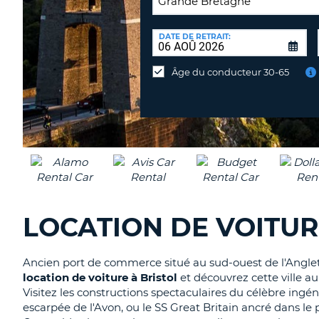
LIEU
DE
DATE DE RETRAIT:
Lieu
RESTITUTION:
de
Âge du conducteur 30-65
restitution
différent
LOCATION DE VOITUR
Ancien port de commerce situé au sud-ouest de l'Anglete
location de voiture à Bristol
et découvrez cette ville a
Visitez les constructions spectaculaires du célèbre ing
escarpée de l'Avon, ou le SS Great Britain ancré dans l